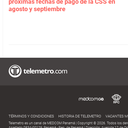
próximas fechas de pago de la CSS en
agosto y septiembre
TÉRMINOS Y CONDICIONES
HISTORIA DE TELEMETRO
VACANTES 
Telemetro es un canal de MEDCOM Panamá | Copyright © 2026. Todos los der
Apartado 0834-00129, Panamá - Rep. de Panamá | Dirección, Avenida 12 de Oct