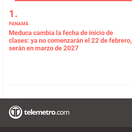
PANAMÁ
Meduca cambia la fecha de inicio de
clases: ya no comenzarán el 22 de febrero,
serán en marzo de 2027