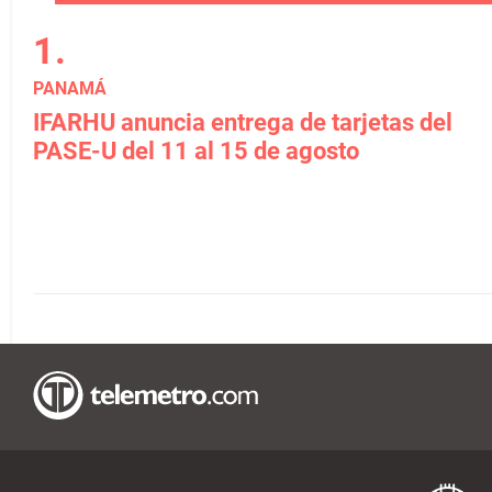
PANAMÁ
IFARHU anuncia entrega de tarjetas del
PASE-U del 11 al 15 de agosto