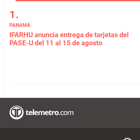
PANAMÁ
IFARHU anuncia entrega de tarjetas del
PASE-U del 11 al 15 de agosto