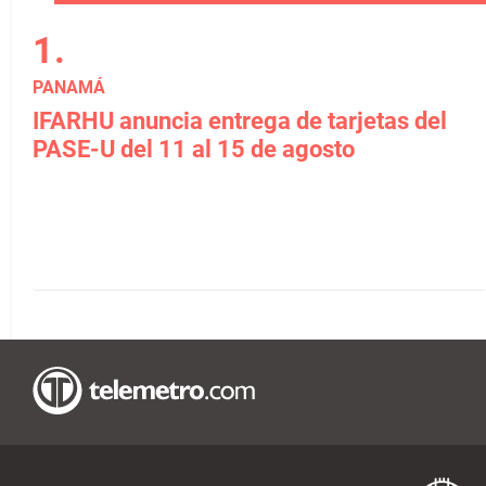
PANAMÁ
IFARHU anuncia entrega de tarjetas del
PASE-U del 11 al 15 de agosto