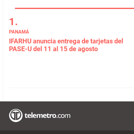
PANAMÁ
IFARHU anuncia entrega de tarjetas del
PASE-U del 11 al 15 de agosto