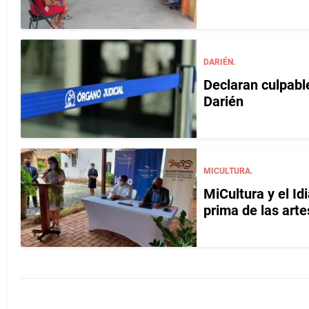
DARIÉN.
Declaran culpable
Darién
MICULTURA.
MiCultura y el Id
prima de las art