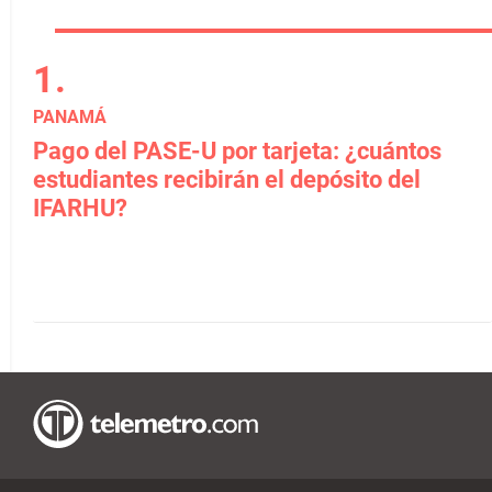
PANAMÁ
Pago del PASE-U por tarjeta: ¿cuántos
estudiantes recibirán el depósito del
IFARHU?