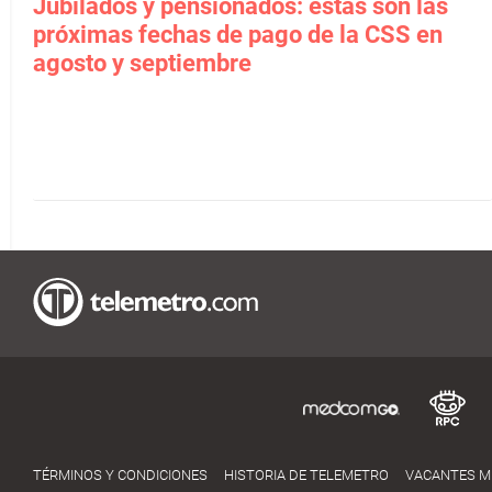
Jubilados y pensionados: estas son las
próximas fechas de pago de la CSS en
agosto y septiembre
TÉRMINOS Y CONDICIONES
HISTORIA DE TELEMETRO
VACANTES 