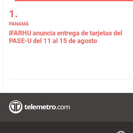
PANAMÁ
IFARHU anuncia entrega de tarjetas del
PASE-U del 11 al 15 de agosto