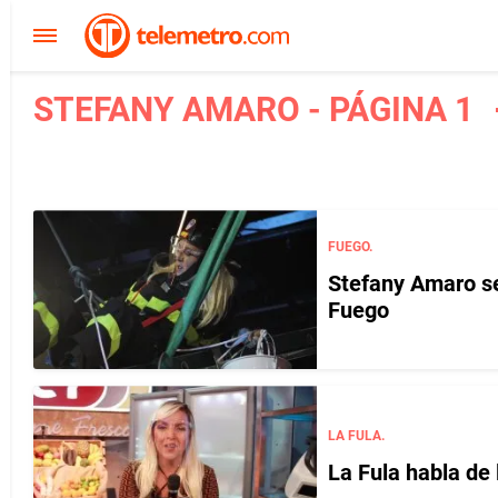
STEFANY AMARO - PÁGINA 1
FUEGO.
Stefany Amaro se
Fuego
LA FULA.
La Fula habla de 