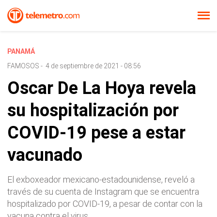
PANAMÁ
FAMOSOS
-
4 de septiembre de 2021 - 08:56
Oscar De La Hoya revela
su hospitalización por
COVID-19 pese a estar
vacunado
El exboxeador mexicano-estadounidense, reveló a
través de su cuenta de Instagram que se encuentra
hospitalizado por COVID-19, a pesar de contar con la
vacuna contra el virus.