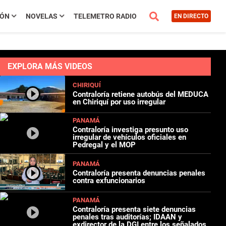
IÓN
NOVELAS
TELEMETRO RADIO
EN DIRECTO
EXPLORA MÁS VIDEOS
CHIRIQUÍ
Contraloría retiene autobús del MEDUCA
en Chiriquí por uso irregular
PANAMÁ
Contraloría investiga presunto uso
irregular de vehículos oficiales en
Pedregal y el MOP
PANAMÁ
Contraloría presenta denuncias penales
contra exfuncionarios
PANAMÁ
Contraloría presenta siete denuncias
penales tras auditorías; IDAAN y
exdirector de la DGI entre los señalados