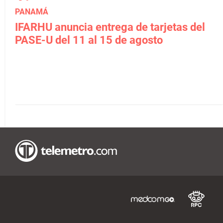
PANAMÁ
IFARHU anuncia entrega de tarjetas del
PASE-U del 11 al 15 de agosto