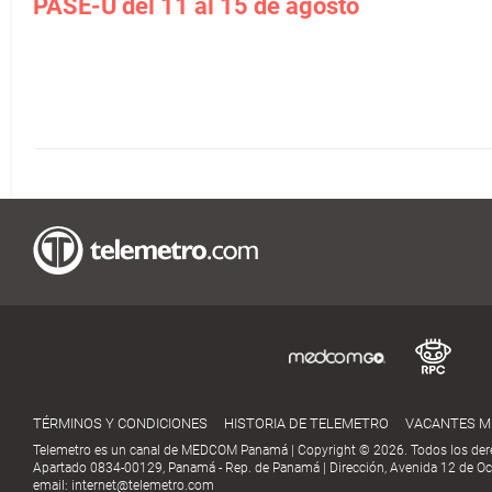
PASE-U del 11 al 15 de agosto
TÉRMINOS Y CONDICIONES
HISTORIA DE TELEMETRO
VACANTES 
Telemetro es un canal de MEDCOM Panamá | Copyright © 2026. Todos los der
Apartado 0834-00129, Panamá - Rep. de Panamá | Dirección, Avenida 12 de Oct
email:
internet@telemetro.com