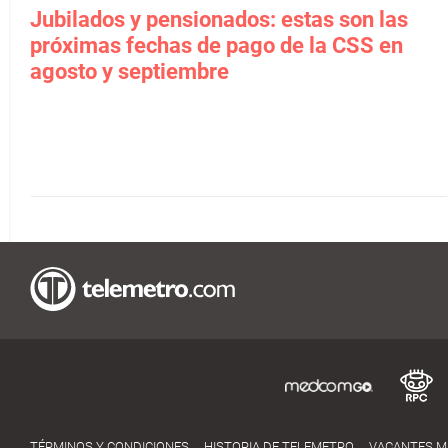
Jubilados y pensionados: estas son las
próximas fechas de pago de la CSS en
agosto y septiembre
TÉRMINOS Y CONDICIONES
HISTORIA DE TELEMETRO
VACANTES 