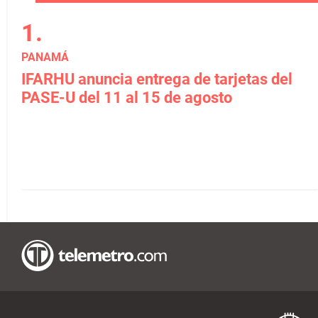
PANAMÁ
IFARHU anuncia entrega de tarjetas del
PASE-U del 11 al 15 de agosto