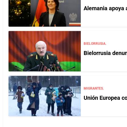
Alemania apoya a
BIELORRUSIA.
Bielorrusia denun
MIGRANTES.
Unión Europea co