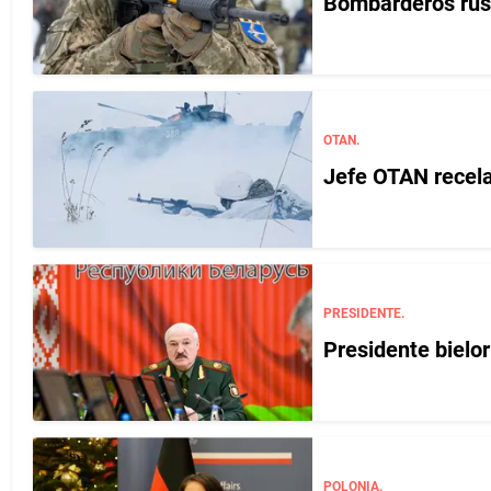
Bombarderos ruso
OTAN.
Jefe OTAN recela
PRESIDENTE.
Presidente bielo
POLONIA.