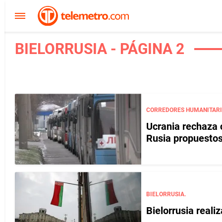
BIELORRUSIA - PÁGINA 2
CORREDORES HUMANITARI
Ucrania rechaza 
Rusia propuesto
BIELORRUSIA.
Bielorrusia reali