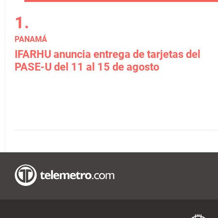
PANAMÁ
IFARHU anuncia entrega de tarjetas del
PASE-U del 11 al 15 de agosto