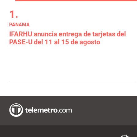
PANAMÁ
IFARHU anuncia entrega de tarjetas del
PASE-U del 11 al 15 de agosto