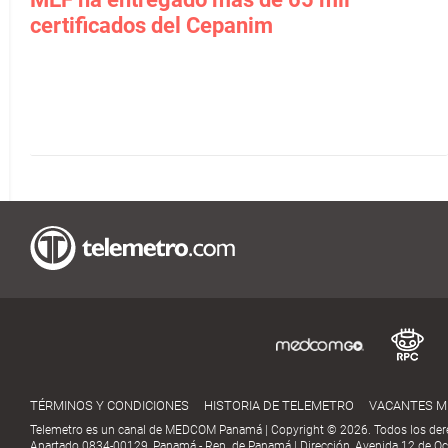
certificados del Cepanim
TÉRMINOS Y CONDICIONES
HISTORIA DE TELEMETRO
VACANTES 
Telemetro es un canal de MEDCOM Panamá | Copyright © 2026. Todos los der
Apartado 0834-00129, Panamá - Rep. de Panamá | Dirección, Avenida 12 de Oct