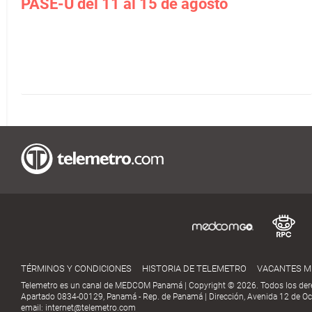
PASE-U del 11 al 15 de agosto
TÉRMINOS Y CONDICIONES
HISTORIA DE TELEMETRO
VACANTES 
Telemetro es un canal de MEDCOM Panamá | Copyright © 2026. Todos los der
Apartado 0834-00129, Panamá - Rep. de Panamá | Dirección, Avenida 12 de Oct
email:
internet@telemetro.com