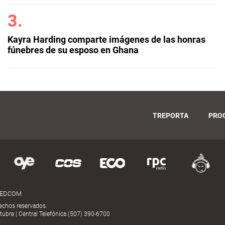
Kayra Harding comparte imágenes de las honras
fúnebres de su esposo en Ghana
TREPORTA
PRO
MEDCOM
echos reservados.
ubre | Central Telefónica (507) 390-6700