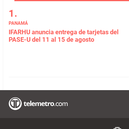
PANAMÁ
IFARHU anuncia entrega de tarjetas del
PASE-U del 11 al 15 de agosto