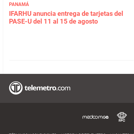
PANAMÁ
IFARHU anuncia entrega de tarjetas del
PASE-U del 11 al 15 de agosto