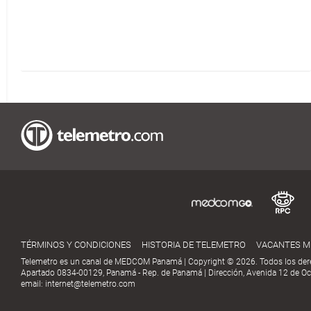
TÉRMINOS Y CONDICIONES
HISTORIA DE TELEMETRO
VACANTES 
Telemetro es un canal de MEDCOM Panamá | Copyright © 2026. Todos los der
Apartado 0834-00129, Panamá - Rep. de Panamá | Dirección, Avenida 12 de Oct
email:
internet@telemetro.com