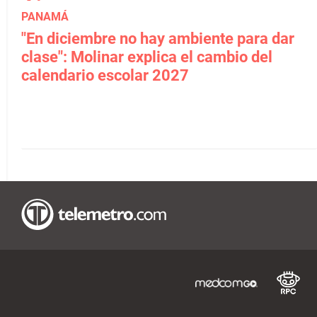
PANAMÁ
"En diciembre no hay ambiente para dar
clase": Molinar explica el cambio del
calendario escolar 2027