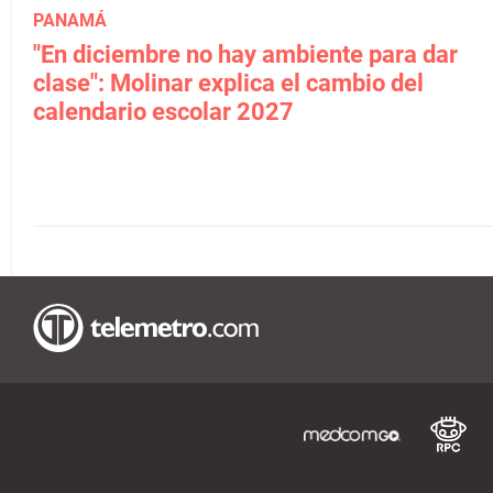
PANAMÁ
"En diciembre no hay ambiente para dar
clase": Molinar explica el cambio del
calendario escolar 2027