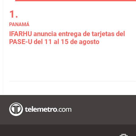
PANAMÁ
IFARHU anuncia entrega de tarjetas del
PASE-U del 11 al 15 de agosto