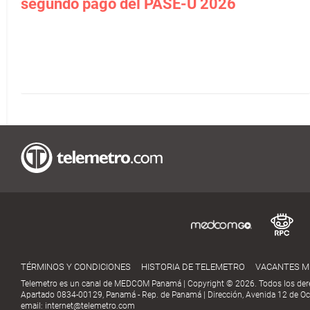
segundo pago del PASE-U 2026
TÉRMINOS Y CONDICIONES
HISTORIA DE TELEMETRO
VACANTES 
Telemetro es un canal de MEDCOM Panamá | Copyright © 2026. Todos los der
Apartado 0834-00129, Panamá - Rep. de Panamá | Dirección, Avenida 12 de Oct
email:
internet@telemetro.com