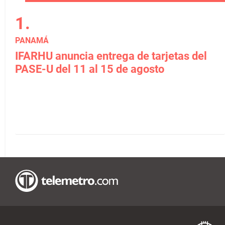
PANAMÁ
IFARHU anuncia entrega de tarjetas del
PASE-U del 11 al 15 de agosto