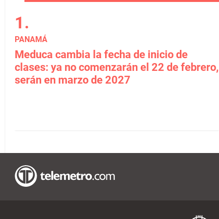
PANAMÁ
Meduca cambia la fecha de inicio de
clases: ya no comenzarán el 22 de febrero,
serán en marzo de 2027