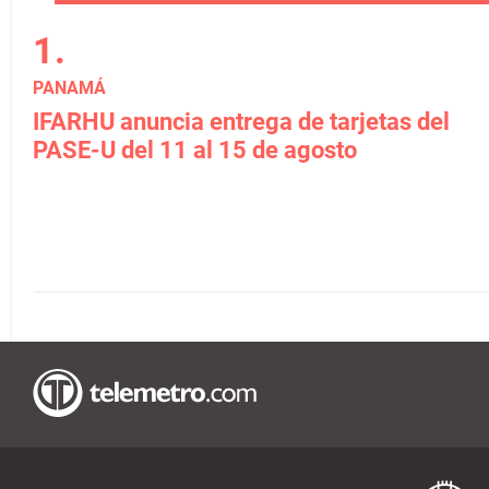
PANAMÁ
IFARHU anuncia entrega de tarjetas del
PASE-U del 11 al 15 de agosto