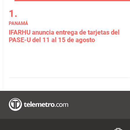
PANAMÁ
IFARHU anuncia entrega de tarjetas del
PASE-U del 11 al 15 de agosto