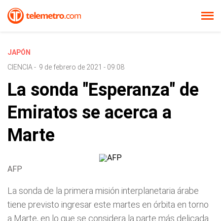
JAPÓN
CIENCIA
-
9 de febrero de 2021 - 09:08
La sonda "Esperanza" de
Emiratos se acerca a
Marte
AFP
La sonda de la primera misión interplanetaria árabe
tiene previsto ingresar este martes en órbita en torno
a Marte, en lo que se considera la parte más delicada