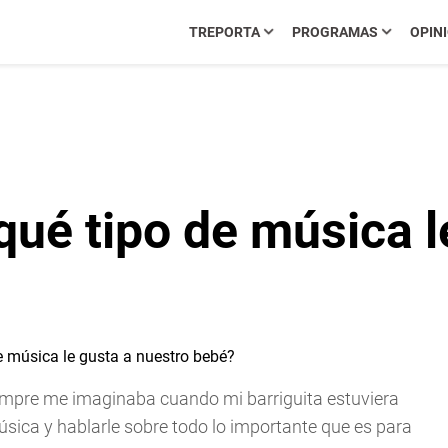
TREPORTA
PROGRAMAS
OPIN
qué tipo de música l
empre me imaginaba cuando mi barriguita estuviera
sica y hablarle sobre todo lo importante que es para