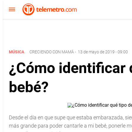
MÚSICA
CRECIENDO CON MAMÁ
-
13 de mayo de 2019 - 09:00
¿Cómo identificar 
bebé?
Desde el día en que supe que estaba embarazada, si
más grande para poder cantarle a mi bebé, ponerle mú