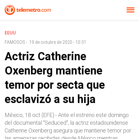
EEUU
FAMOSOS
-
19 de octubre de 2020 - 10:31
Actriz Catherine
Oxenberg mantiene
temor por secta que
esclavizó a su hija
México, 18 oct (EFE).- Ante el estreno este domingo
del documental "Seduced", la actriz estadounidense
Catherine Oxenberg asegura que mantiene temor por
las amenazas recibidas desde México mientras