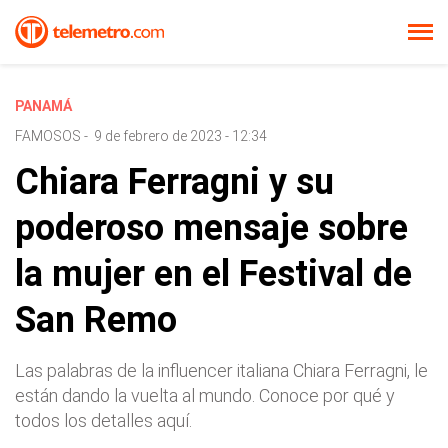
PANAMÁ
FAMOSOS
-
9 de febrero de 2023 - 12:34
Chiara Ferragni y su
poderoso mensaje sobre
la mujer en el Festival de
San Remo
Las palabras de la influencer italiana Chiara Ferragni, le
están dando la vuelta al mundo. Conoce por qué y
todos los detalles aquí.