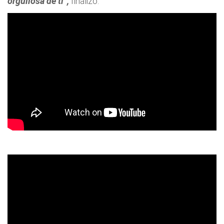
orgullosa de ti”
,
finalizó.