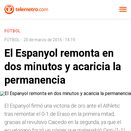
FÚTBOL
FÚTBOL
-
20 de marzo de 2016 - 14:19
El Espanyol remonta en
dos minutos y acaricia la
permanencia
El Espanyol firmó una victoria de oro ante el Athletic
tras remontar el 0-1 de Eraso en la primera mitad,
gracias al revulsivo Caicedo en la segunda, ya que el
ecuatoriano forzó un córner que materializó Diop (1-1)