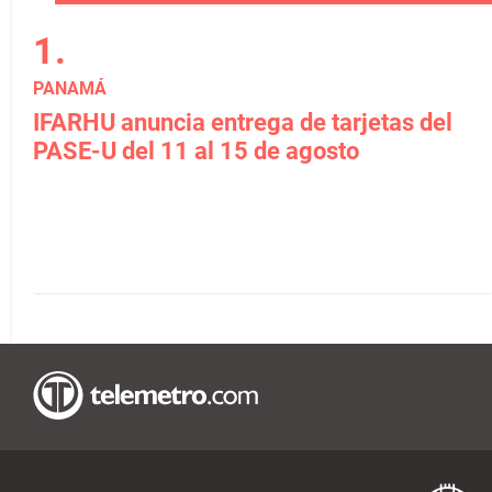
PANAMÁ
IFARHU anuncia entrega de tarjetas del
PASE-U del 11 al 15 de agosto