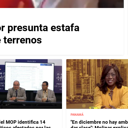
r presunta estafa
 terrenos
PANAMÁ
del MOP identifica 14
"En diciembre no hay amb
ticos afectados por las
dar clase": Molinar explica