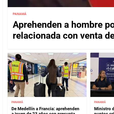
PANAMÁ
Aprehenden a hombre po
relacionada con venta de
PANAMÁ
PANAMÁ
De Medellín a Francia: aprehenden
Ministro 
a joven de 23 años con presunta
puntos crí