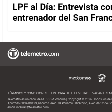
LPF al Día: Entrevista c
entrenador del San Fran
TÉRMINOS Y CONDICIONES
HISTORIA DE TELEMETRO
VACANTES 
Telemetro es un canal de MEDCOM Panamá | Copyright © 2026. Todos los der
Apartado 0834-00129, Panamá - Rep. de Panamá | Dirección, Avenida 12 de Oct
email:
internet@telemetro.com