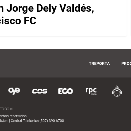
on Jorge Dely Valdés,
cisco FC
TREPORTA
PRO
MEDCOM
echos reservados.
ubre | Central Telefónica (507) 390-6700