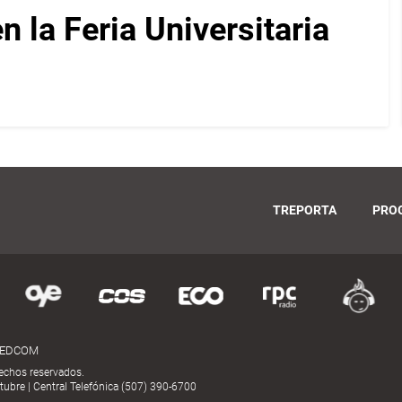
 la Feria Universitaria
TREPORTA
PRO
MEDCOM
echos reservados.
ubre | Central Telefónica (507) 390-6700