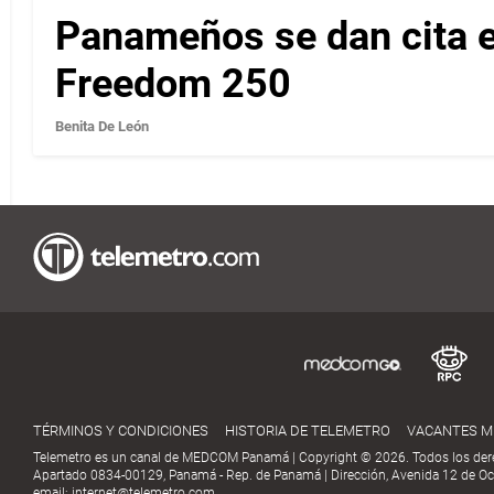
Panameños se dan cita en
Freedom 250
Benita De León
TÉRMINOS Y CONDICIONES
HISTORIA DE TELEMETRO
VACANTES 
Telemetro es un canal de MEDCOM Panamá | Copyright © 2026. Todos los der
Apartado 0834-00129, Panamá - Rep. de Panamá | Dirección, Avenida 12 de Oct
email:
internet@telemetro.com