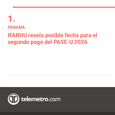
PANAMÁ
IFARHU revela posible fecha para el
segundo pago del PASE-U 2026