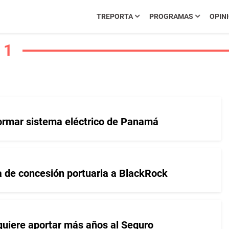
TREPORTA
PROGRAMAS
OPIN
 1
ormar sistema eléctrico de Panamá
a de concesión portuaria a BlackRock
 Aramburú Porras señala que se requiere aportar más años al Seguro