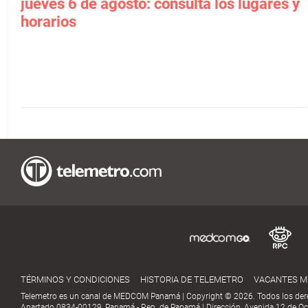
jueves 6 de agosto: consulta los lugares y
horarios
TÉRMINOS Y CONDICIONES
HISTORIA DE TELEMETRO
VACANTES 
Telemetro es un canal de MEDCOM Panamá | Copyright © 2026. Todos los der
Apartado 0834-00129, Panamá - Rep. de Panamá | Dirección, Avenida 12 de Oct