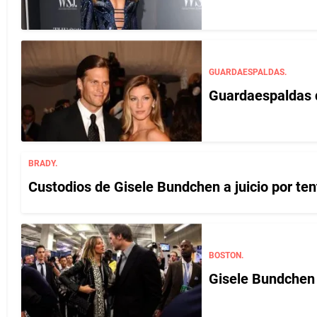
GUARDAESPALDAS.
Guardaespaldas d
BRADY.
Custodios de Gisele Bundchen a juicio por ten
BOSTON.
Gisele Bundchen 