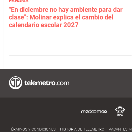
PANAMÁ
"En diciembre no hay ambiente para dar
clase": Molinar explica el cambio del
calendario escolar 2027
TÉRMINOS Y CONDICIONES
HISTORIA DE TELEMETRO
VACANTES 