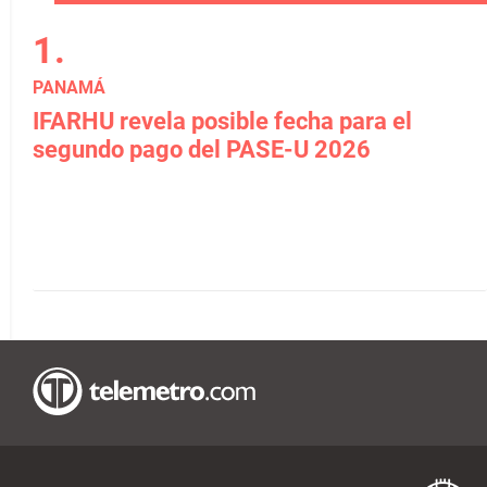
PANAMÁ
IFARHU revela posible fecha para el
segundo pago del PASE-U 2026