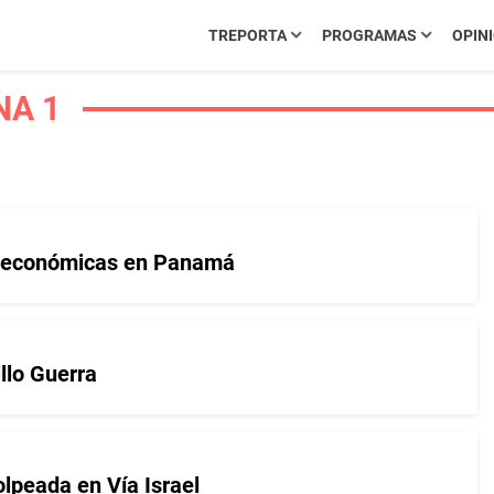
TREPORTA
PROGRAMAS
OPIN
NA 1
cioeconómicas en Panamá
llo Guerra
olpeada en Vía Israel