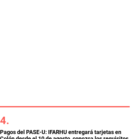
Pagos del PASE-U: IFARHU entregará tarjetas en
Colón desde el 10 de agosto, conozca los requisitos