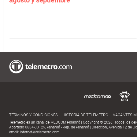
agosto y septiembre
TÉRMINOS Y CONDICIONES
HISTORIA DE TELEMETRO
VACANTES 
Telemetro es un canal de MEDCOM Panamá | Copyright © 2026. Todos los der
Apartado 0834-00129, Panamá - Rep. de Panamá | Dirección, Avenida 12 de Oct
email:
internet@telemetro.com