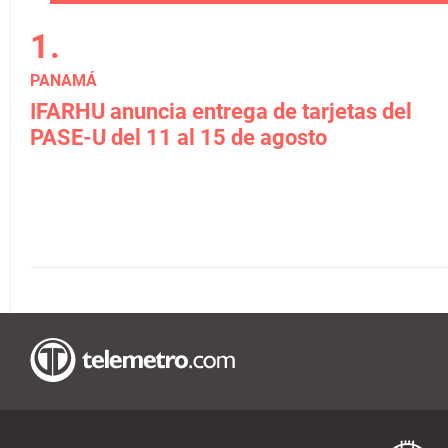
PANAMÁ
IFARHU anuncia entrega de tarjetas del
PASE-U del 11 al 15 de agosto